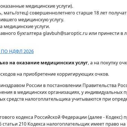
оказанные медицинские услуги).
ь, мать/отец) совершеннолетнего старше 18 лет получат
чившего медицинскую услугу.
а медицинские услуги.
лавного бухгалтера glavbuh@saroptic.ru или принести в
 ПО НДФЛ 2026
лько на оказание медицинских услуг
, а на покупку оч
асходов на приобретение корригирующих очков.
Минздравом России в постановлении Правительства Росс
ечения в медицинских организациях, у индивидуальны
ных средств налогоплательщика учитываются при опреде
огового кодекса Российской Федерации (далее - Кодекс)
 6 статьи 210 Кодекса налогоплательщик имеет право на