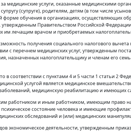
 за медицинские услуги, оказанные медицинскими орг
ругу (супруге), родителям, детям (в том числе усыновле
 форме обучения в организациях, осуществляющих обр
уг, утвержденным Правительством Российской Федерации
х им лечащим врачом и приобретаемых налогоплательщ
зможность получения социального налогового вычета п
вии с перечнем медицинских услуг, утвержденным поста
ния, назначенных налогоплательщику и членам его се
о в соответствии с пунктами 4 и 5 части 1 статьи 2 Фед
дицинской услугой является медицинское вмешательств
е заболеваний, медицинскую реабилитацию и имеющих с
им работником и иным работником, имеющим право на
 психическое состояние человека и имеющие профилакт
ицинских обследований и (или) медицинских манипуляц
дов экономическое деятельности, утвержденным приказ