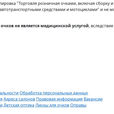
уппировка "Торговля розничная очками, включая сборку 
ли автотранспортными средствами и мотоциклами" и не 
очков не является медицинской услугой
, вследстви
альности
Обработка персональных данных
ая
Адреса салонов
Правовая информация
Вакансии
ки
Детская оптика
Линзы для очков
Оправы