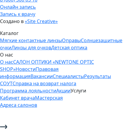
Онлайн запись
Запись к врачу
Создано в
«Site Creative»
Каталог
Мягкие контактные линзы
Оправы
Солнцезащитные
очки
Линзы для очков
Детская оптика
О нас
О нас
САЛОН ОПТИКИ «NEWTONE OPTIC
SHOP»
Новости
Правовая
информация
Вакансии
Специалисты
Результаты
СОУТ
Справка на возврат налога
Программа лояльности
Акции
Услуги
Кабинет врача
Мастерская
Адреса салонов