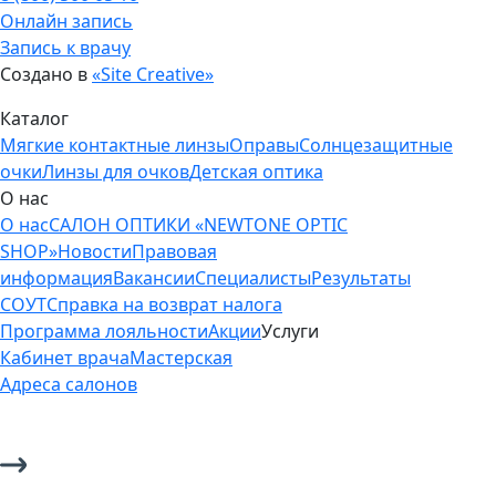
Онлайн запись
Запись к врачу
Создано в
«Site Creative»
Каталог
Мягкие контактные линзы
Оправы
Солнцезащитные
очки
Линзы для очков
Детская оптика
О нас
О нас
САЛОН ОПТИКИ «NEWTONE OPTIC
SHOP»
Новости
Правовая
информация
Вакансии
Специалисты
Результаты
СОУТ
Справка на возврат налога
Программа лояльности
Акции
Услуги
Кабинет врача
Мастерская
Адреса салонов