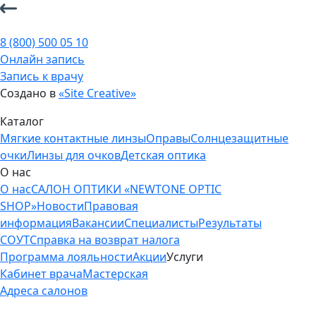
8 (800) 500 05 10
Онлайн запись
Запись к врачу
Создано в
«Site Creative»
Каталог
Мягкие контактные линзы
Оправы
Солнцезащитные
очки
Линзы для очков
Детская оптика
О нас
О нас
САЛОН ОПТИКИ «NEWTONE OPTIC
SHOP»
Новости
Правовая
информация
Вакансии
Специалисты
Результаты
СОУТ
Справка на возврат налога
Программа лояльности
Акции
Услуги
Кабинет врача
Мастерская
Адреса салонов